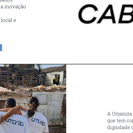
da inovação
local e
A Umaniza 
que tem co
dignidade d