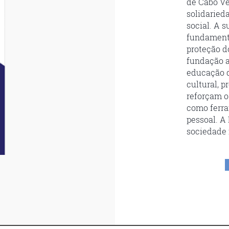
de Cabo Ve
solidaried
social. A 
fundamenta
proteção d
fundação a
educação d
cultural, 
reforçam o
como ferra
pessoal. A
sociedade 