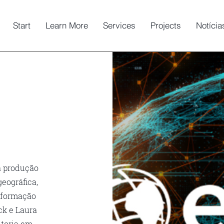
Start
Learn More
Services
Projects
Notícia
a produção
eográfica,
nformação
ck e Laura
toria em