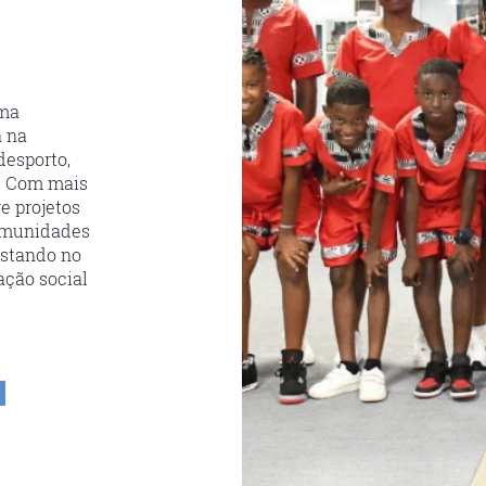
uma
a na
desporto,
a. Com mais
e projetos
comunidades
ostando no
ação social