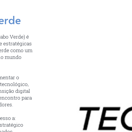
erde
abo Verde) é
e estratégicas
 Verde como um
e no mundo
mentar o
tecnológico,
nsição digital
encontro para
dores.
esso a:
stratégico
lhados