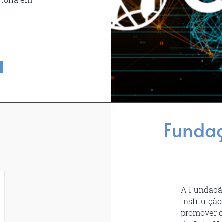
Fundaç
A Fundação
instituiçã
promover o