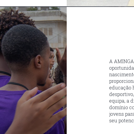
A AMINGA a
oportunida
nascimento
proporcion
educação h
desportivo
equipa, a 
domínio co
jovens par
seu potenci