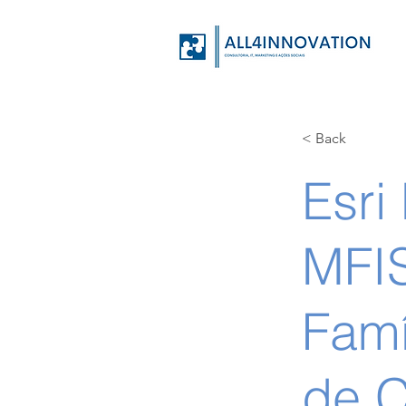
< Back
Esri
MFIS
Famí
de C