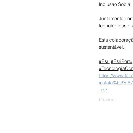
Inclusão Social
Juntamente com 
tecnológicas qu
Esta colaboraçã
sustentável.
#Esri
#EsriPortu
#TecnologiaCo
https://www.fac
instala%C3%A7
_rdr
Previous