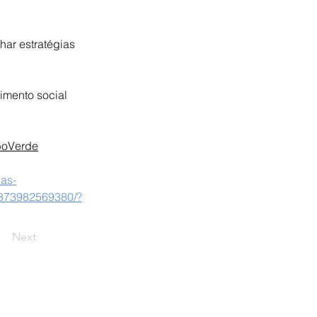
ar estratégias 
imento social 
oVerde
uas-
873982569380/?
Next