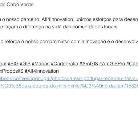
 de Cabo Verde.
o nosso parceiro, All4Innovation, unimos esforços para desenh
e façam a diferença na vida das comunidades locais.
o reforça o nosso compromisso com a inovação e o desenvolv
gal
#SIG
#GIS
#Mapas
#Cartografia
#ArcGIS
#ArcGISPro
#Cab
mPropósitS
#All4Innovation
ebook.com/esriportugal/photos/-a-esri-portugal-recebeu-nas-s
%C3%B5es-a-equipa-do-mfis-minist%C3%A9rio-da-fam/1583