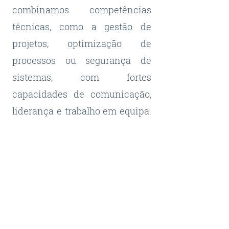
combinamos competências
técnicas, como a gestão de
projetos, optimização de
processos ou segurança de
sistemas, com fortes
capacidades de comunicação,
liderança e trabalho em equipa.
O nosso objetivo é
complementar e fortalecer as
equipas dos nossos clientes,
contribuindo para que atinjam
os seus objetivos estratégicos,
ou até mesmo para liderar a